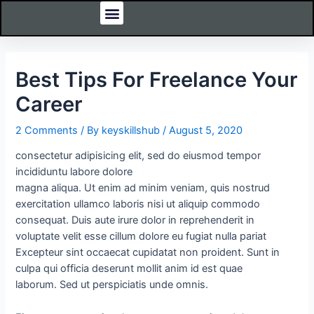
Menu
Skip
Post
Our Courses
Corporate Training
Online Training
College Training
Virtual Labs
Contact Us
to
navigation
content
Best Tips For Freelance Your
Career
2 Comments
/ By
keyskillshub
/
August 5, 2020
consectetur adipisicing elit, sed do eiusmod tempor
incididuntu labore dolore
magna aliqua. Ut enim ad minim veniam, quis nostrud
exercitation ullamco laboris nisi ut aliquip commodo
consequat. Duis aute irure dolor in reprehenderit in
voluptate velit esse cillum dolore eu fugiat nulla pariat
Excepteur sint occaecat cupidatat non proident. Sunt in
culpa qui officia deserunt mollit anim id est quae
laborum. Sed ut perspiciatis unde omnis.